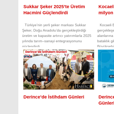
Sukkar Şeker 2025’te Üretim
Kocaeli
Hacmini Güçlendirdi
milyon 
Türkiye’nin yerli şeker markası Sukkar
Kocaeli 
Şeker, Doğu Anadolu’da gerçekleştirdiği
gerçekleşe
üretim ve kapasite artırıcı yatırımlarla 2025
alanlarına
yılında tarım–sanayi entegrasyonunu
bataklık gi
güçlendirdi.
Büyükşehir’
yeniden h
Derince’de İstihdam Günleri
Derinc
Günler