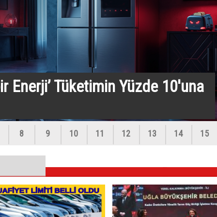
ir Enerji’ Tüketimin Yüzde 10'una
stemi Nedeniyle Fiyat
8
9
10
11
12
13
14
15