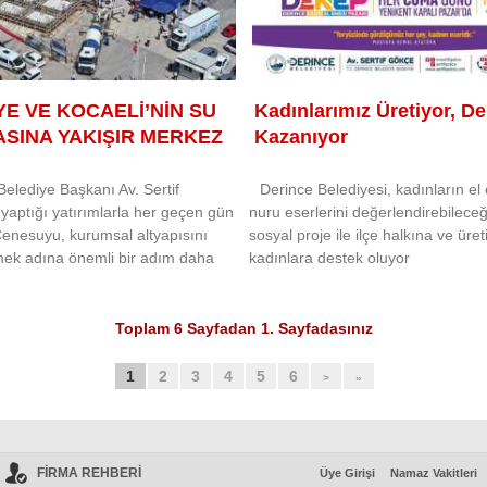
YE VE KOCAELİ’NİN SU
Kadınlarımız Üretiyor, De
SINA YAKIŞIR MERKEZ
Kazanıyor
Belediye Başkanı Av. Sertif
Derince Belediyesi, kadınların e
yaptığı yatırımlarla her geçen gün
nuru eserlerini değerlendirebileceği
enesuyu, kurumsal altyapısını
sosyal proje ile ilçe halkına ve üreti
mek adına önemli bir adım daha
kadınlara destek oluyor
Toplam 6 Sayfadan 1. Sayfadasınız
1
2
3
4
5
6
>
»
FİRMA REHBERİ
Üye Girişi
Namaz Vakitleri