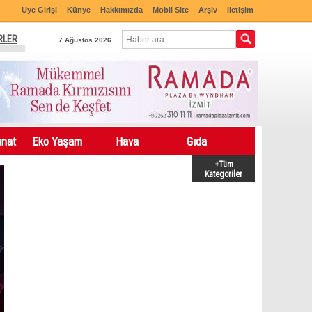
Üye Girişi
Künye
Hakkımızda
Mobil Site
Arşiv
İletişim
RLER
7 Ağustos 2026
anat
Eko Yaşam
Hava
Gıda
+Tüm
Kategoriler