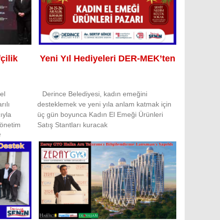
çilik
Yeni Yıl Hediyeleri DER-MEK’ten
el
Derince Belediyesi, kadın emeğini
rılı
desteklemek ve yeni yıla anlam katmak için
ıyla
üç gün boyunca Kadın El Emeği Ürünleri
Yönetim
Satış Stantları kuracak
t
 başarıya