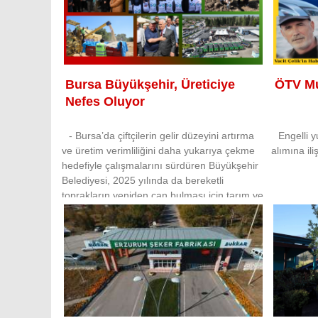
Bursa Büyükşehir, Üreticiye
ÖTV Mua
Nefes Oluyor
- Bursa’da çiftçilerin gelir düzeyini artırma
Engelli y
ve üretim verimliliğini daha yukarıya çekme
alımına ili
hedefiyle çalışmalarını sürdüren Büyükşehir
Belediyesi, 2025 yılında da bereketli
toprakların yeniden can bulması için tarım ve
hayvancılık alanlarında destekle