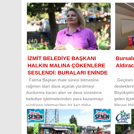
İZMİT BELEDİYE BAŞKANI
Bursalı
HALKIN MALINA ÇÖKENLERE
Aldıra
SESLENDİ: BURALARI ENİNDE
SONUNDA GERİ ALACAĞIZ
Fatma Başkan ihale süresi bitmesine
Geçinen 
rağmen idari dava açarak yürütmeyi
destekleri
durdurma kararı alan ve dava süresince
Büyükşehir
belediye işletmelerinden para kazanmayı
gelen ilçe
sürdüren işletmecileri bir kez daha
Meyve Hal
uyararak