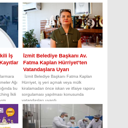
ili İş
İzmit Belediye Başkanı Av.
Kayıtlar
Fatma Kaplan Hürriyet’ten
Vatandaşlara Uyarı
 Marmara
İzmit Belediye Başkanı Fatma Kaplan
tmeler Ağı
Hürriyet, iş yeri açmak veya mülk
lığında bu
kiralamadan önce iskan ve itfaiye raporu
hing İkili
sorgulaması yapılması konusunda
ayım
vatandaşları uyardı