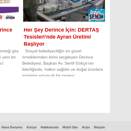
rince
Her Şey Derince İçin: DERTAŞ
Tesisleri’nde Ayran Üretimi
Başlıyor
l emeği göz
Sosyal belediyeciliğin en güzel
 yeni bir
örneklerinden birini sergileyen Derince
ci
Belediyesi, Başkan Av. Sertif Gökçe’nin
liderliğinde, halkın sağlıklı ve doğal ürünlere
erişimini artıracak bir projeyi ..
Hava Durumu
Künye
Hakkımızda
Mobil Site
Arşiv
İletişim