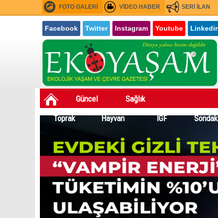
FOTO GALERİ
VİDEO HABER
SERİ İLAN
Facebook
Twitter
Instagram
Youtube
Linkedi
Güncel
Sağlık
Toprak
Hayvan
İGF
Sondak