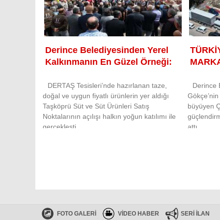
Derince Belediyesinden Yerel
TÜRKİ
Kalkınmanın En Güzel Örneği:
MARKA
DERTAŞ Tesisleri’nde hazırlanan taze,
Derince 
doğal ve uygun fiyatlı ürünlerin yer aldığı
Gökçe’nin 
Taşköprü Süt ve Süt Ürünleri Satış
büyüyen Ç
Noktalarının açılışı halkın yoğun katılımı ile
güçlendir
gerçekleşti
attı.
FOTO GALERİ
VİDEO HABER
SERİ İLAN