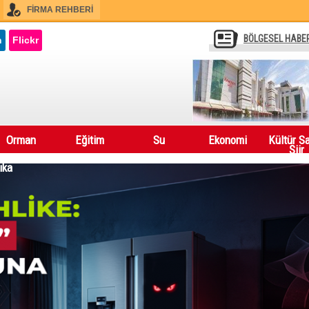
FİRMA REHBERİ
BÖLGESEL HABE
n
Flickr
Orman
Eğitim
Su
Ekonomi
Kültür S
Şiir
ıka