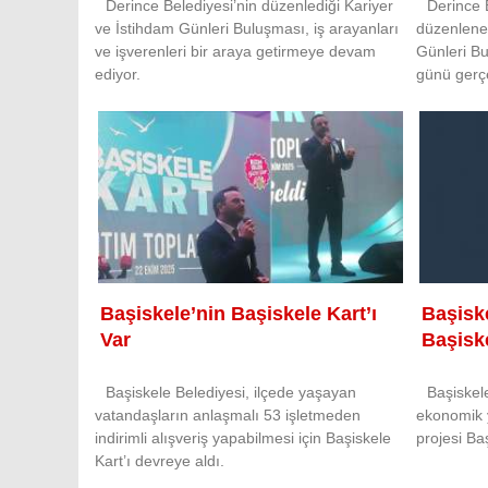
Derince Belediyesi’nin düzenlediği Kariyer
Derince 
ve İstihdam Günleri Buluşması, iş arayanları
düzenlene
ve işverenleri bir araya getirmeye devam
Günleri B
ediyor.
günü gerç
Başiskele’nin Başiskele Kart’ı
Başisk
Var
Başiske
Başiskele Belediyesi, ilçede yaşayan
Başiskel
vatandaşların anlaşmalı 53 işletmeden
ekonomik 
indirimli alışveriş yapabilmesi için Başiskele
projesi Ba
Kart’ı devreye aldı.