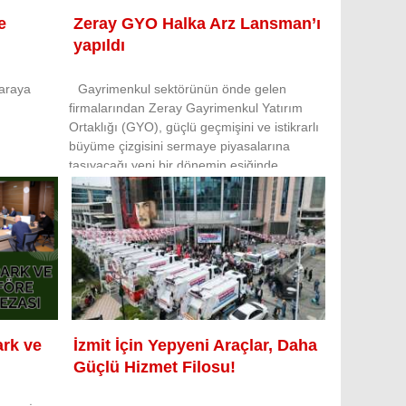
e
Zeray GYO Halka Arz Lansman’ı
yapıldı
 araya
Gayrimenkul sektörünün önde gelen
firmalarından Zeray Gayrimenkul Yatırım
Ortaklığı (GYO), güçlü geçmişini ve istikrarlı
büyüme çizgisini sermaye piyasalarına
taşıyacağı yeni bir dönemin eşiğinde.
rk ve
İzmit İçin Yepyeni Araçlar, Daha
Güçlü Hizmet Filosu!