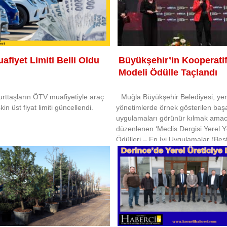
fiyet Limiti Belli Oldu
Büyükşehir’in Kooperatif
Modeli Ödülle Taçlandı
urttaşların ÖTV muafiyetiyle araç
Muğla Büyükşehir Belediyesi, yer
şkin üst fiyat limiti güncellendi.
yönetimlerde örnek gösterilen başa
uygulamaları görünür kılmak amac
düzenlenen ‘Meclis Dergisi Yerel 
Ödülleri – En İyi Uygulamalar (Bes
Practices)’ kapsamında önemli bir
imza attı.