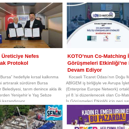
 Üreticiye Nefes
KOTO’nun Co-Matching İk
cak Protokol
Görüşmeleri Etkinliği’ne 
Devam Ediyor
Bursa” hedefiyle kırsal kalkınma
Kocaeli Ticaret Odası’nın Doğu
ni artırarak sürdüren Bursa
ABİGEM iş birliğiyle ve Avrupa İşle
 Belediyesi, tarım denince akla ilk
(Enterprise Europe Network) ortak
lerden Yenişehir’e Yaş Sebze
yıl 8.’si düzenlenecek olan Co-Matc
i kazandırıyor
İş Görüşmeleri Etkinliği için geri s
başladı.