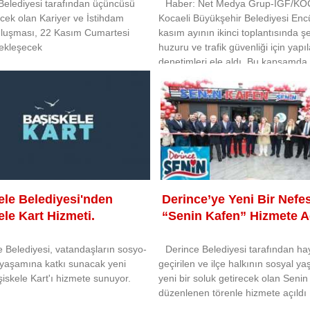
Belediyesi tarafından üçüncüsü
Haber: Net Medya Grup-İGF/KO
cek olan Kariyer ve İstihdam
Kocaeli Büyükşehir Belediyesi En
uluşması, 22 Kasım Cumartesi
kasım ayının ikinci toplantısında ş
ekleşecek
huzuru ve trafik güvenliği için yapı
denetimleri ele aldı. Bu kapsamda
ve 138 şoföre para cezası uygu
ele Belediyesi'nden
Derince’ye Yeni Bir Nefe
le Kart Hizmeti.
“Senin Kafen” Hizmete Aç
e Belediyesi, vatandaşların sosyo-
Derince Belediyesi tarafından ha
yaşamına katkı sunacak yeni
geçirilen ve ilçe halkının sosyal y
şiskele Kart'ı hizmete sunuyor.
yeni bir soluk getirecek olan Senin
düzenlenen törenle hizmete açıldı