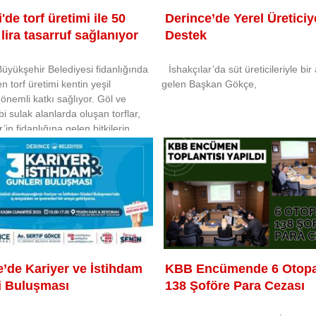
'de torf üretimi ile 50
Derince’de Yerel Üreticiy
lira tasarruf sağlanıyor
Destek
Büyükşehir Belediyesi fidanlığında
İshakçılar’da süt üreticileriyle bir
n torf üretimi kentin yeşil
gelen Başkan Gökçe,
 önemli katkı sağlıyor. Göl ve
bi sulak alanlarda oluşan torflar,
in fidanlığına gelen bitkilerin
ayata
e’de Kariyer ve İstihdam
KBB Encümende 6 Otopa
i Buluşması
138 Şoföre Para Cezası