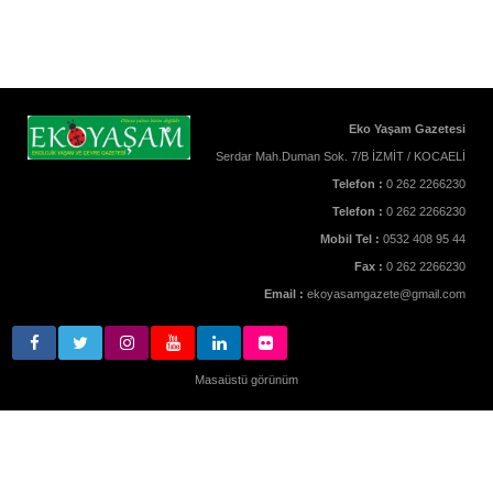
Eko Yaşam Gazetesi
Serdar Mah.Duman Sok. 7/B İZMİT / KOCAELİ
Telefon :
0 262 2266230
Telefon :
0 262 2266230
Mobil Tel :
0532 408 95 44
Fax :
0 262 2266230
Email :
ekoyasamgazete@gmail.com
Masaüstü görünüm