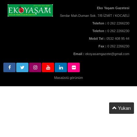
Eko Yaşam Gazetesi
Serdar Mah.Duman Sok. 7/B İZMİT / KOCAELİ
Telefon :
0 262 2266230
Telefon :
0 262 2266230
Mobil Tel :
0532 408 95 44
Fax :
0 262 2266230
Email :
ekoyasamgazete@gmail.com
Masaüstü görünüm
Yukarı