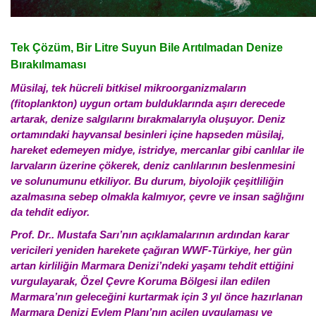
Tek Çözüm, Bir Litre Suyun Bile Arıtılmadan Denize
Bırakılmaması
Müsilaj, tek hücreli bitkisel mikroorganizmaların
(fitoplankton) uygun ortam bulduklarında aşırı derecede
artarak, denize salgılarını bırakmalarıyla oluşuyor. Deniz
ortamındaki hayvansal besinleri içine hapseden müsilaj,
hareket edemeyen midye, istridye, mercanlar gibi canlılar ile
larvaların üzerine çökerek, deniz canlılarının beslenmesini
ve solunumunu etkiliyor. Bu durum, biyolojik çeşitliliğin
azalmasına sebep olmakla kalmıyor, çevre ve insan sağlığını
da tehdit ediyor.
Prof. Dr.. Mustafa Sarı’nın açıklamalarının ardından karar
vericileri yeniden harekete çağıran WWF-Türkiye, her gün
artan kirliliğin Marmara Denizi’ndeki yaşamı tehdit ettiğini
vurgulayarak, Özel Çevre Koruma Bölgesi ilan edilen
Marmara’nın geleceğini kurtarmak için 3 yıl önce hazırlanan
Marmara Denizi Eylem Planı’nın acilen uygulaması ve