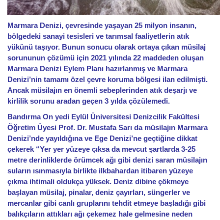
Marmara Denizi, çevresinde yaşayan 25 milyon insanın,
bölgedeki sanayi tesisleri ve tarımsal faaliyetlerin atık
yükünü taşıyor. Bunun sonucu olarak ortaya çıkan müsilaj
sorununun çözümü için 2021 yılında 22 maddeden oluşan
Marmara Denizi Eylem Planı hazırlanmış ve Marmara
Denizi’nin tamamı özel çevre koruma bölgesi ilan edilmişti.
Ancak müsilajın en önemli sebeplerinden atık deşarjı ve
kirlilik sorunu aradan geçen 3 yılda çözülemedi.
Bandırma On yedi Eylül Üniversitesi Denizcilik Fakültesi
Öğretim Üyesi Prof. Dr. Mustafa Sarı da müsilajın Marmara
Denizi’nde yayıldığına ve Ege Denizi’ne geçtiğine dikkat
çekerek “Yer yer yüzeye çıksa da mevcut şartlarda 3-25
metre derinliklerde örümcek ağı gibi denizi saran müsilajın
suların ısınmasıyla birlikte ilkbahardan itibaren yüzeye
çıkma ihtimali oldukça yüksek. Deniz dibine çökmeye
başlayan müsilaj, pinalar, deniz çayırları, süngerler ve
mercanlar gibi canlı gruplarını tehdit etmeye başladığı gibi
balıkçıların attıkları ağı çekemez hale gelmesine neden