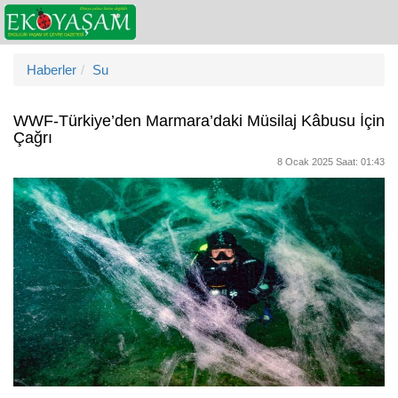
Haberler
Su
WWF-Türkiye’den Marmara’daki Müsilaj Kâbusu İçin
Çağrı
8 Ocak 2025 Saat: 01:43