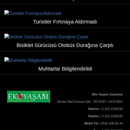
Turistler Fırtınaya Aldırmadı
Bisiklet Sürücüsü Otobüs Durağına Çarptı
Muhtarlar Biilgilendirildi
Eko Yaşam Gazetesi
Serdar Mah.Duman Sok. 7/B İZMİT / KOCAELİ
Telefon :
0 262 2266230
Telefon :
0 262 2266230
Mobil Tel :
0532 408 95 44